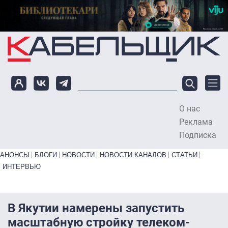
Перейти к основному содержанию
О нас
To
Реклама
Подписка
Primary links bottom
АНОНСЫ
БЛОГИ
НОВОСТИ
НОВОСТИ КАНАЛОВ
СТАТЬИ
ИНТЕРВЬЮ
В Якутии намерены запустить
масштабную стройку телеком-