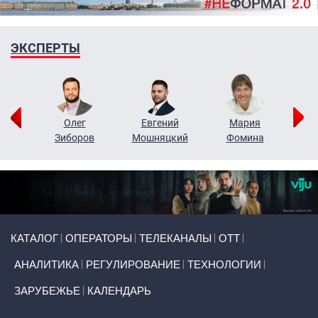
ЭКСПЕРТЫ
рий
Олег
Евгений
Мария
н
Зиборов
Мошняцкий
Фомина
Primary links
КАТАЛОГ
ОПЕРАТОРЫ
ТЕЛЕКАНАЛЫ
ОТТ
АНАЛИТИКА
РЕГУЛИРОВАНИЕ
ТЕХНОЛОГИИ
ЗАРУБЕЖЬЕ
КАЛЕНДАРЬ
Token Block