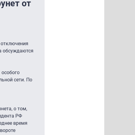
унет от
ь отключения
та обсуждаются
 особого
льной сети. По
нета, о том,
зидента РФ
леднее время
овороте