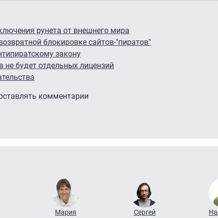
ключения рунета от внешнего мира
возвратной блокировке сайтов-"пиратов"
нтипиратскому закону
в не будет отдельных лицензий
ательства
 оставлять комментарии
Мария
Сергей
На