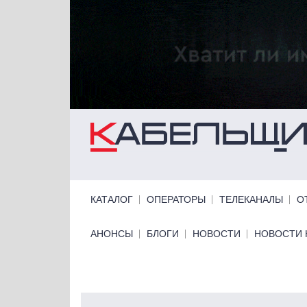
Перейти к основному содержанию
Primary links
КАТАЛОГ
ОПЕРАТОРЫ
ТЕЛЕКАНАЛЫ
О
Primary links bottom
АНОНСЫ
БЛОГИ
НОВОСТИ
НОВОСТИ 