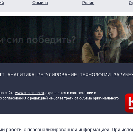
ий
Фомина
Ролин
О
ТТ
АНАЛИТИКА
РЕГУЛИРОВАНИЕ
ТЕХНОЛОГИИ
ЗАРУБЕ
 на сайте
www.cableman.ru
, охраняются в соответствии с
 согласования с редакцией не более трети от объема оригинального
ableman.ru
) в отношении обработки персональных данных
гии работы с персонализированной информацией. При испо