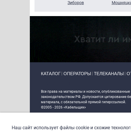
Кузин
Зиборов
Мошняцк
Primary links
КАТАЛОГ
ОПЕРАТОРЫ
ТЕЛЕКАНАЛЫ
О
Token Block
Все права на материалы и новости, опубликованные
законодательством РФ. Допускается цитирование без
материала, с обязательной прямой гиперссылкой.
©2005 - 2026 «Кабельщик»
Политика сайта "Кабельщик" (интернет-адреса
www.c
пользователей сети интернет
Наш сайт использует файлы cookie и схожие техноло
DrupalCoder — поддержка сайта c 2017 года