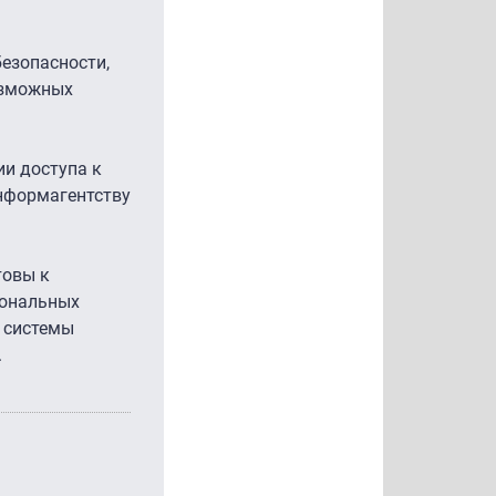
безопасности,
возможных
ии доступа к
информагентству
товы к
иональных
 системы
.