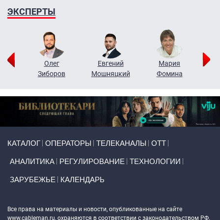
ЭКСПЕРТЫ
рий
Олег
Евгений
Мария
н
Зиборов
Мошняцкий
Фомина
Primary links
КАТАЛОГ
ОПЕРАТОРЫ
ТЕЛЕКАНАЛЫ
ОТТ
АНАЛИТИКА
РЕГУЛИРОВАНИЕ
ТЕХНОЛОГИИ
ЗАРУБЕЖЬЕ
КАЛЕНДАРЬ
Token Block
Все права на материалы и новости, опубликованные на сайте
www.cableman.ru
, охраняются в соответствии с законодательством РФ.