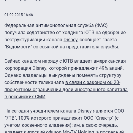
01.09.2015 16:46
Федеральная антимонопольная служба (ФАС)
получила ходатайство от холдинга ЮТВ на одобрение
реструктуризации канала
Disney
, сообщает газета
"
Ведомости
" со ссылкой на представителя службы.
Сейчас каналом наряду с ЮТВ владеет американская
корпорация Disney, которой принадлежит 49% акций.
Однако владельцы вынуждены поменять структуру
собственности телеканала
в связи с законом об 20-
процентном ограничении доли иностранного капитала
в российских СМИ
.
На сегодня учредителем канала Disney является ООО
"7ТВ", 100% которого принадлежит ООО "Спектр" (с
учетом косвенного владения); им, в свою очередь,
владеет кипрский офшор Mo-TV Holding, а последний