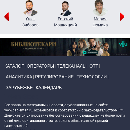
рий
Олег
Евгений
Мария
н
Зиборов
Мошняцкий
Фомина
Primary links
КАТАЛОГ
ОПЕРАТОРЫ
ТЕЛЕКАНАЛЫ
ОТТ
АНАЛИТИКА
РЕГУЛИРОВАНИЕ
ТЕХНОЛОГИИ
ЗАРУБЕЖЬЕ
КАЛЕНДАРЬ
Token Block
Все права на материалы и новости, опубликованные на сайте
www.cableman.ru
, охраняются в соответствии с законодательством РФ.
Допускается цитирование без согласования с редакцией не более трети
от объема оригинального материала, с обязательной прямой
гиперссылкой.