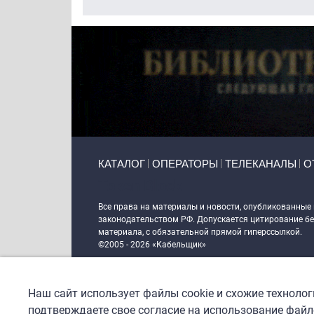
Primary links
КАТАЛОГ
ОПЕРАТОРЫ
ТЕЛЕКАНАЛЫ
О
Token Block
Все права на материалы и новости, опубликованные
законодательством РФ. Допускается цитирование без
материала, с обязательной прямой гиперссылкой.
©2005 - 2026 «Кабельщик»
Политика сайта "Кабельщик" (интернет-адреса
www.c
пользователей сети интернет
Наш сайт использует файлы cookie и схожие техноло
DrupalCoder — поддержка сайта c 2017 года
подтверждаете свое согласие на использование файло