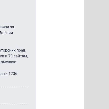
связи за
общении
торских прав.
п к 70 сайтам,
комсвязи.
ости 1236