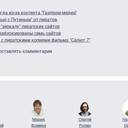
гда из-за контента "Газпром-медиа"
ью с Путиным" от пиратов
 "зеркалу" пиратских сайтов
 заблокированы семь сайтов
 с пиратскими копиями фильма "Салют 7"
 оставлять комментарии
Мария
Сергей
На
ий
Фомина
Ролин
О