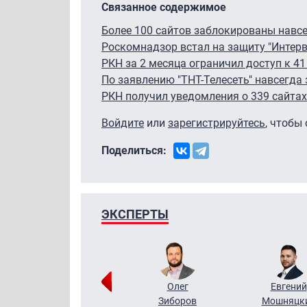
Связанное содержимое
Более 100 сайтов заблокированы навсе
Роскомнадзор встал на защиту "Интерв
РКН за 2 месяца ограничил доступ к 41
По заявлению "ТНТ-Телесеть" навсегда
РКН получил уведомления о 339 сайтах
Войдите
или
зарегистрируйтесь
, чтобы
Поделиться:
ЭКСПЕРТЫ
Григорий
Олег
Евгений
Кузин
Зиборов
Мошняцк