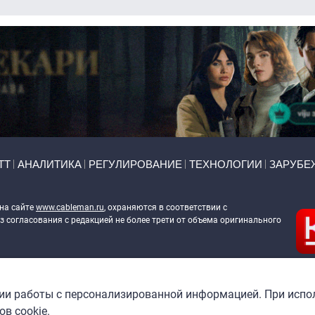
ТТ
АНАЛИТИКА
РЕГУЛИРОВАНИЕ
ТЕХНОЛОГИИ
ЗАРУБЕ
 на сайте
www.cableman.ru
, охраняются в соответствии с
 согласования с редакцией не более трети от объема оригинального
ableman.ru
) в отношении обработки персональных данных
гии работы с персонализированной информацией. При испо
в cookie.