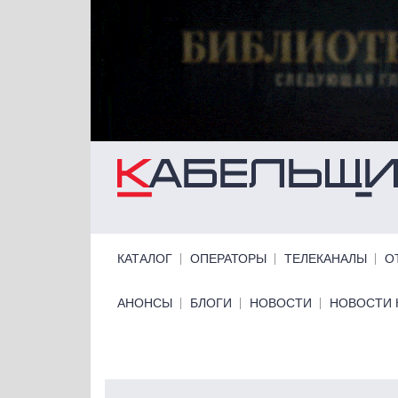
Перейти к основному содержанию
Primary links
КАТАЛОГ
ОПЕРАТОРЫ
ТЕЛЕКАНАЛЫ
О
Primary links bottom
АНОНСЫ
БЛОГИ
НОВОСТИ
НОВОСТИ 