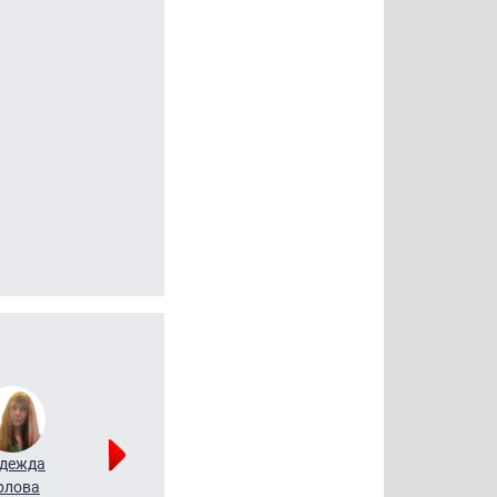
дежда
Мария
Алексей
рлова
Щербаль
Леонтьев