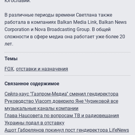
Югославии.
В различные периоды времени Светлана также
работала в компаниях Balkan Media Link, Balkan News
Corporation и Nova Broadcasting Group. В общей
сложности в сфере медиа она работает уже более 20
лет.
Темы
FOX
отставки и назначения
Связанное содержимое
Сейлз-хаус "Газпром-Медиа" сменил гендиректора
Руководство Viaсom доверило Яне Чуриковой все
музыкальные каналы компании
Глава Нацсовета по вопросам ТВ и радиовещания
Украины подал в отставку
Ашот Габрелянов покинул пост гендиректора LifeNews