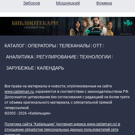
н
Зиборов
Мошняцкий
Фомина
Primary links
КАТАЛОГ
ОПЕРАТОРЫ
ТЕЛЕКАНАЛЫ
ОТТ
АНАЛИТИКА
РЕГУЛИРОВАНИЕ
ТЕХНОЛОГИИ
ЗАРУБЕЖЬЕ
КАЛЕНДАРЬ
Token Block
Все права на материалы и новости, опубликованные на сайте
www.cableman.ru
, охраняются в соответствии с законодательством РФ.
Допускается цитирование без согласования с редакцией не более трети
от объема оригинального материала, с обязательной прямой
гиперссылкой.
©2005 - 2026 «Кабельщик»
Политика сайта "Кабельщик" (интернет-адреса
www.cableman.ru
) в
отношении обработки персональных данных пользователей сети