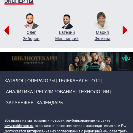
ЭКСПЕРТЫ
рий
Олег
Евгений
Мария
н
Зиборов
Мошняцкий
Фомина
Primary links
КАТАЛОГ
ОПЕРАТОРЫ
ТЕЛЕКАНАЛЫ
ОТТ
АНАЛИТИКА
РЕГУЛИРОВАНИЕ
ТЕХНОЛОГИИ
ЗАРУБЕЖЬЕ
КАЛЕНДАРЬ
Token Block
Все права на материалы и новости, опубликованные на сайте
www.cableman.ru
, охраняются в соответствии с законодательством РФ.
Допускается цитирование без согласования с редакцией не более трети