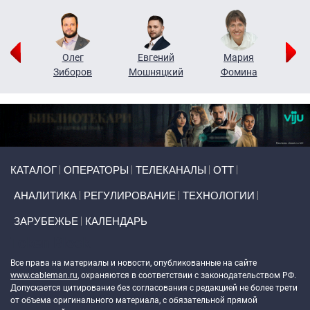
рий
Олег
Евгений
Мария
н
Зиборов
Мошняцкий
Фомина
Primary links
КАТАЛОГ
ОПЕРАТОРЫ
ТЕЛЕКАНАЛЫ
ОТТ
АНАЛИТИКА
РЕГУЛИРОВАНИЕ
ТЕХНОЛОГИИ
ЗАРУБЕЖЬЕ
КАЛЕНДАРЬ
Token Block
Все права на материалы и новости, опубликованные на сайте
www.cableman.ru
, охраняются в соответствии с законодательством РФ.
Допускается цитирование без согласования с редакцией не более трети
от объема оригинального материала, с обязательной прямой