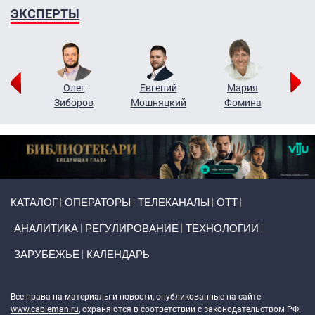
ЭКСПЕРТЫ
рий
Олег
Евгений
Мария
н
Зиборов
Мошняцкий
Фомина
Primary links
КАТАЛОГ
ОПЕРАТОРЫ
ТЕЛЕКАНАЛЫ
ОТТ
АНАЛИТИКА
РЕГУЛИРОВАНИЕ
ТЕХНОЛОГИИ
ЗАРУБЕЖЬЕ
КАЛЕНДАРЬ
Token Block
Все права на материалы и новости, опубликованные на сайте
www.cableman.ru
, охраняются в соответствии с законодательством РФ.