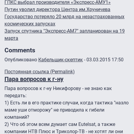
ГПКС выбрал производителя «Экспресс-АМУ1»
Путин уволил директора Центра им.Хруничева
Государство потеряло 20 млрд на незастрахованных
космических запусках
Запуск спутника "Экспресс-АМ7" запланирован на 19
марта
Comments
Опубликовано
Кабельщик-скептик
- 03.03.2015 17:50
Постоянная ссылка (Permalink)
Пара вопросов к г-ну
Пара вопросов к г-ну Никифорову - не знаю как
передать:
1) Есть ли в его практике случаи, когда тактика "назло
маме уши отморожу" не приводила к гибели
компаний?
2) Что об этом всем думает сам Eutelsat, а также
компании НТВ Плюс и Триколор-ТВ - не хотят ли они