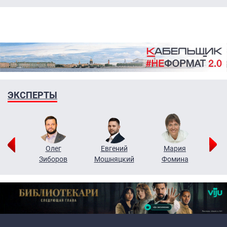
ЭКСПЕРТЫ
рий
Олег
Евгений
Мария
н
Зиборов
Мошняцкий
Фомина
Primary links