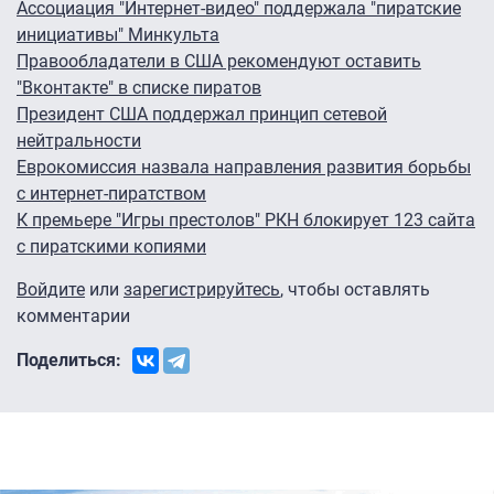
Ассоциация "Интернет-видео" поддержала "пиратские
инициативы" Минкульта
Правообладатели в США рекомендуют оставить
"Вконтакте" в списке пиратов
Президент США поддержал принцип сетевой
нейтральности
Еврокомиссия назвала направления развития борьбы
с интернет-пиратством
К премьере "Игры престолов" РКН блокирует 123 сайта
с пиратскими копиями
Войдите
или
зарегистрируйтесь
, чтобы оставлять
комментарии
Поделиться: