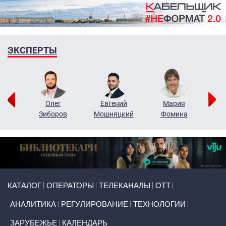
ЭКСПЕРТЫ
рий
Олег
Евгений
Мария
н
Зиборов
Мошняцкий
Фомина
Primary links
КАТАЛОГ
ОПЕРАТОРЫ
ТЕЛЕКАНАЛЫ
ОТТ
АНАЛИТИКА
РЕГУЛИРОВАНИЕ
ТЕХНОЛОГИИ
ЗАРУБЕЖЬЕ
КАЛЕНДАРЬ