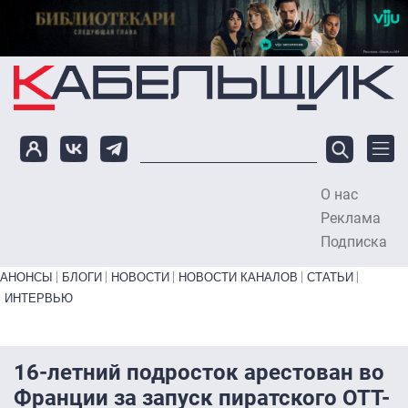
Перейти к основному содержанию
О нас
To
Реклама
Подписка
Primary links bottom
АНОНСЫ
БЛОГИ
НОВОСТИ
НОВОСТИ КАНАЛОВ
СТАТЬИ
ИНТЕРВЬЮ
16-летний подросток арестован во
Франции за запуск пиратского OTT-