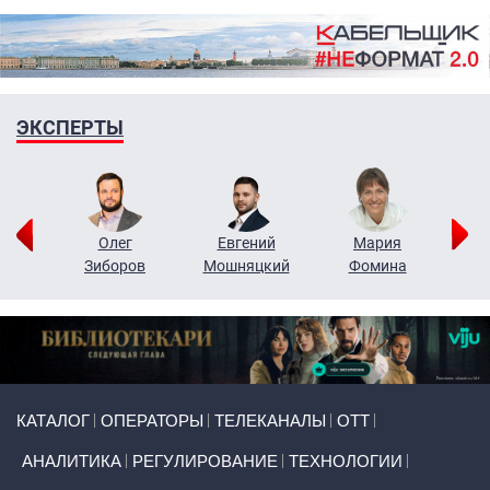
ЭКСПЕРТЫ
рий
Олег
Евгений
Мария
н
Зиборов
Мошняцкий
Фомина
Primary links
КАТАЛОГ
ОПЕРАТОРЫ
ТЕЛЕКАНАЛЫ
ОТТ
АНАЛИТИКА
РЕГУЛИРОВАНИЕ
ТЕХНОЛОГИИ