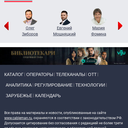
рий
Олег
Евгений
Мария
н
Зиборов
Мошняцкий
Фомина
Primary links
КАТАЛОГ
ОПЕРАТОРЫ
ТЕЛЕКАНАЛЫ
ОТТ
АНАЛИТИКА
РЕГУЛИРОВАНИЕ
ТЕХНОЛОГИИ
ЗАРУБЕЖЬЕ
КАЛЕНДАРЬ
Token Block
Все права на материалы и новости, опубликованные на сайте
www.cableman.ru
, охраняются в соответствии с законодательством РФ.
Допускается цитирование без согласования с редакцией не более трети