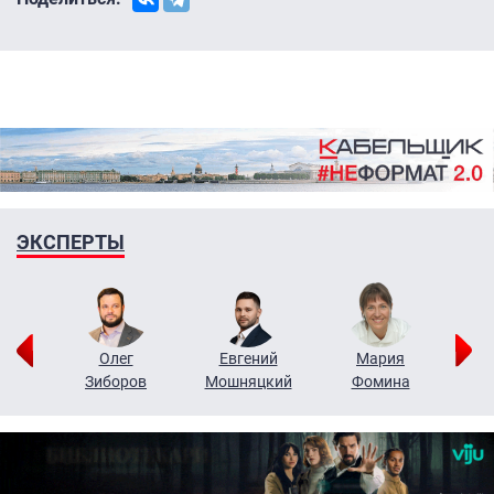
ЭКСПЕРТЫ
рий
Олег
Евгений
Мария
н
Зиборов
Мошняцкий
Фомина