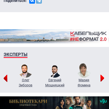
Поделиться:
ЭКСПЕРТЫ
рий
Олег
Евгений
Мария
н
Зиборов
Мошняцкий
Фомина