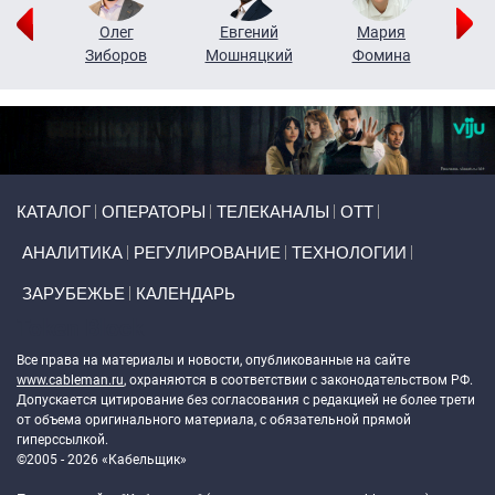
рий
Олег
Евгений
Мария
н
Зиборов
Мошняцкий
Фомина
Primary links
КАТАЛОГ
ОПЕРАТОРЫ
ТЕЛЕКАНАЛЫ
ОТТ
АНАЛИТИКА
РЕГУЛИРОВАНИЕ
ТЕХНОЛОГИИ
ЗАРУБЕЖЬЕ
КАЛЕНДАРЬ
Token Block
Все права на материалы и новости, опубликованные на сайте
www.cableman.ru
, охраняются в соответствии с законодательством РФ.
Допускается цитирование без согласования с редакцией не более трети
от объема оригинального материала, с обязательной прямой
гиперссылкой.
©2005 - 2026 «Кабельщик»