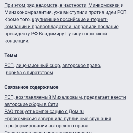
При этом ряд ведомств, в частности, Минкомсвязи
и
Минэкономразвития, уже выступили против идеи РСП.
Кроме того,
крупнейшие российские интернет-
компании и правообладатели направили послание
президенту РФ Владимиру Путину с критикой
концепции.
Темы
РСП
лицензионный сбор
авторское право
борьба с пиратством
Связанное содержимое
РСП, возглавляемый Михалковым, предлагает ввести
авторские сборы в Сети
РАО требует компенсацию с Дом.ru
Еврокомиссия завершила публичные слушания
о реформировании авторского права
Операторов связи предложили сделать