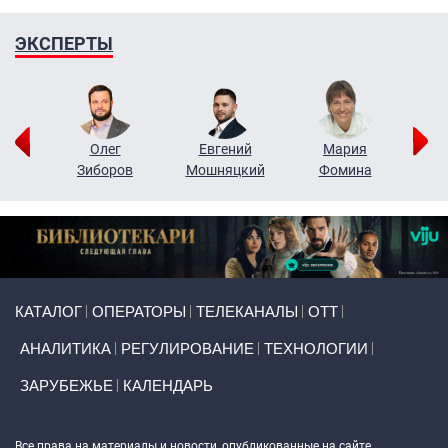
ЭКСПЕРТЫ
рий
Олег
Евгений
Мария
н
Зиборов
Мошняцкий
Фомина
Primary links
КАТАЛОГ
ОПЕРАТОРЫ
ТЕЛЕКАНАЛЫ
ОТТ
АНАЛИТИКА
РЕГУЛИРОВАНИЕ
ТЕХНОЛОГИИ
ЗАРУБЕЖЬЕ
КАЛЕНДАРЬ
Token Block
Все права на материалы и новости, опубликованные на сайте