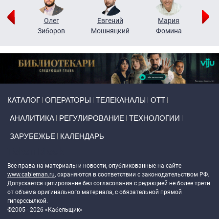
рий
Олег
Евгений
Мария
н
Зиборов
Мошняцкий
Фомина
Primary links
КАТАЛОГ
ОПЕРАТОРЫ
ТЕЛЕКАНАЛЫ
ОТТ
АНАЛИТИКА
РЕГУЛИРОВАНИЕ
ТЕХНОЛОГИИ
ЗАРУБЕЖЬЕ
КАЛЕНДАРЬ
Token Block
Все права на материалы и новости, опубликованные на сайте
www.cableman.ru
, охраняются в соответствии с законодательством РФ.
Допускается цитирование без согласования с редакцией не более трети
от объема оригинального материала, с обязательной прямой
гиперссылкой.
©2005 - 2026 «Кабельщик»