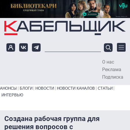
Перейти к основному содержанию
О нас
To
Реклама
Подписка
Primary links bottom
АНОНСЫ
БЛОГИ
НОВОСТИ
НОВОСТИ КАНАЛОВ
СТАТЬИ
ИНТЕРВЬЮ
Cоздана рабочая группа для
решения вопросов с