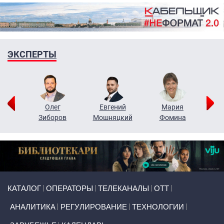
ЭКСПЕРТЫ
рий
Олег
Евгений
Мария
н
Зиборов
Мошняцкий
Фомина
Primary links
КАТАЛОГ
ОПЕРАТОРЫ
ТЕЛЕКАНАЛЫ
ОТТ
АНАЛИТИКА
РЕГУЛИРОВАНИЕ
ТЕХНОЛОГИИ