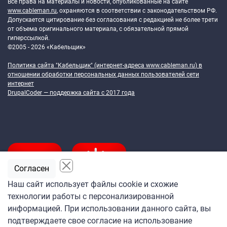
Все права на материалы и новости, опубликованные на сайте
www.cableman.ru
, охраняются в соответствии с законодательством РФ.
Допускается цитирование без согласования с редакцией не более трети
от объема оригинального материала, с обязательной прямой
гиперссылкой.
©2005 - 2026 «Кабельщик»
Политика сайта "Кабельщик" (интернет-адреса
www.cableman.ru
) в
отношении обработки персональных данных пользователей сети
интернет
DrupalCoder — поддержка сайта c 2017 года
Согласен
Наш сайт использует файлы cookie и схожие
технологии работы с персонализированной
Подпишитесь
информацией. При использовании данного сайта, вы
на ежедневную рассылку
подтверждаете свое согласие на использование