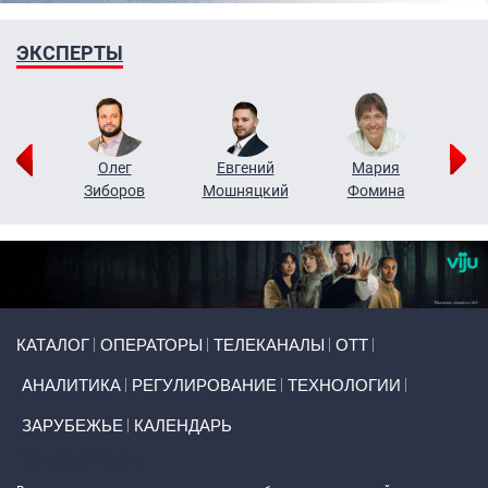
ЭКСПЕРТЫ
рий
Олег
Евгений
Мария
н
Зиборов
Мошняцкий
Фомина
Primary links
КАТАЛОГ
ОПЕРАТОРЫ
ТЕЛЕКАНАЛЫ
ОТТ
АНАЛИТИКА
РЕГУЛИРОВАНИЕ
ТЕХНОЛОГИИ
ЗАРУБЕЖЬЕ
КАЛЕНДАРЬ
Token Block