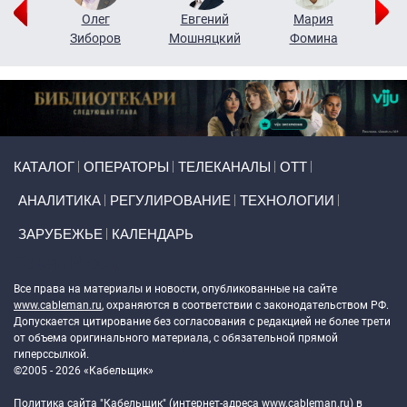
рий
Олег
Евгений
Мария
н
Зиборов
Мошняцкий
Фомина
Primary links
КАТАЛОГ
ОПЕРАТОРЫ
ТЕЛЕКАНАЛЫ
ОТТ
АНАЛИТИКА
РЕГУЛИРОВАНИЕ
ТЕХНОЛОГИИ
ЗАРУБЕЖЬЕ
КАЛЕНДАРЬ
Token Block
Все права на материалы и новости, опубликованные на сайте
www.cableman.ru
, охраняются в соответствии с законодательством РФ.
Допускается цитирование без согласования с редакцией не более трети
от объема оригинального материала, с обязательной прямой
гиперссылкой.
©2005 - 2026 «Кабельщик»
Политика сайта "Кабельщик" (интернет-адреса
www.cableman.ru
) в