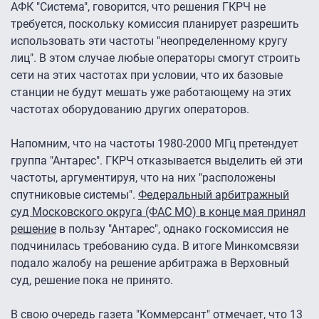
АФК "Система", говорится, что решения ГКРЧ не
требуется, поскольку комиссия планирует разрешить
использовать эти частоты "неопределенному кругу
лиц". В этом случае любые операторы смогут строить
сети на этих частотах при условии, что их базовые
станции не будут мешать уже работающему на этих
частотах оборудованию других операторов.
Напомним, что на частоты 1980-2000 МГц претендует
группа "Антарес". ГКРЧ отказывается выделить ей эти
частоты, аргументируя, что на них "расположены
спутниковые системы".
Федеральный арбитражный
суд Московского округа (ФАС МО) в конце мая принял
решение
в пользу "Антарес", однако госкомиссия не
подчинилась требованию суда. В итоге Минкомсвязи
подало жалобу на решение арбитража в Верховный
суд, решение пока не принято.
В свою очередь газета "
Коммерсант
" отмечает, что 13