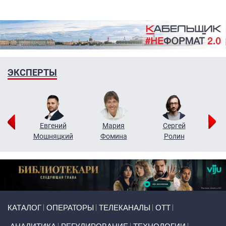
ЭКСПЕРТЫ
ор
Евгений
Мария
Сергей
Н
ко
Мошняцкий
Фомина
Ролин
Primary links
КАТАЛОГ
ОПЕРАТОРЫ
ТЕЛЕКАНАЛЫ
ОТТ