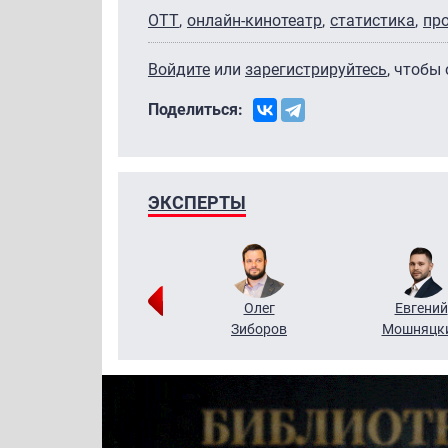
OTT
онлайн-кинотеатр
статистика
пр
Войдите
или
зарегистрируйтесь
, чтобы
Поделиться:
ЭКСПЕРТЫ
Григорий
Олег
Евгений
Кузин
Зиборов
Мошняцк