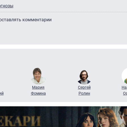
огнозы
 оставлять комментарии
Мария
Сергей
На
ий
Фомина
Ролин
О