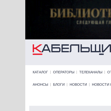
Перейти к основному содержанию
Primary links
КАТАЛОГ
ОПЕРАТОРЫ
ТЕЛЕКАНАЛЫ
О
Primary links bottom
АНОНСЫ
БЛОГИ
НОВОСТИ
НОВОСТИ 