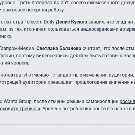
ровне. Треть потеряла до 25% своего ежемесячного дохода
 они вовсе потеряли работу.
агентства Telecom Daily
Денис Кусков
заявил, что спад инт
ам, из тех, кто начал пользоваться видеосервисами во вр
иску.
"Газпром-Медиа"
Светлана Баланова
считает, что после от
 офлайн, поэтому видеосервисы должны быть готовы к воз
жний уровень.
инотеатра ivi отмечают стандартные изменения аудитории,
 смотрящей аудитории превышает прошлогодние значения н
ию Wanta Group, после отмены режима самоизоляции
россия
роходить тренинги
. Уровень потребления контента начал с