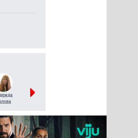
дежда
Мария
Алексей
рлова
Щербаль
Леонтьев