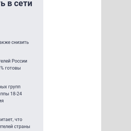
ь в сети
акже снизить
телей России
4% готовы
ных групп
уппы 18-24
мя
итает, что
ителей страны