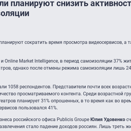
ли планируют снизить активност
золяции
планируют сократить время просмотра видеосервисов, а т
и Online Market Intelligence, в период самоизоляции 37% жи
атров, однако после отмены режима самоизоляции лишь 2
али 1058 респондентов. Представители почти всех возраст
ичество просматриваемого контента. Среди возрастной гр
еатров планирует 31% опрошенных, в то время как во вре
ервисов пользовался 41%.
неса российского офиса Publicis Groupe
Юлия Удовенко
сч
азвлечения стало падение доходов россиян. Лишь треть ж