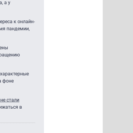
, а у
ереса к онлайн-
емя пандемии,
мены
вращению
 характерные
а фоне
не стали
нижаться в