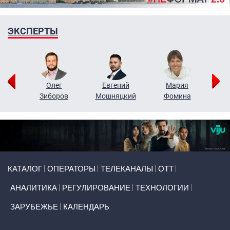
ЭКСПЕРТЫ
рий
Олег
Евгений
Мария
н
Зиборов
Мошняцкий
Фомина
Primary links
КАТАЛОГ
ОПЕРАТОРЫ
ТЕЛЕКАНАЛЫ
ОТТ
АНАЛИТИКА
РЕГУЛИРОВАНИЕ
ТЕХНОЛОГИИ
ЗАРУБЕЖЬЕ
КАЛЕНДАРЬ
Token Block