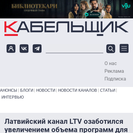
Перейти к основному содержанию
О нас
To
Реклама
Подписка
Primary links bottom
АНОНСЫ
БЛОГИ
НОВОСТИ
НОВОСТИ КАНАЛОВ
СТАТЬИ
ИНТЕРВЬЮ
Латвийский канал LTV озаботился
увеличением объема программ для