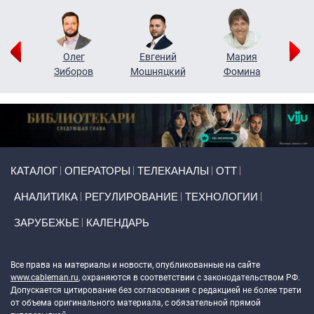
рий
Олег
Евгений
Мария
н
Зиборов
Мошняцкий
Фомина
Primary links
КАТАЛОГ
ОПЕРАТОРЫ
ТЕЛЕКАНАЛЫ
ОТТ
АНАЛИТИКА
РЕГУЛИРОВАНИЕ
ТЕХНОЛОГИИ
ЗАРУБЕЖЬЕ
КАЛЕНДАРЬ
Token Block
Все права на материалы и новости, опубликованные на сайте
www.cableman.ru
, охраняются в соответствии с законодательством РФ.
Допускается цитирование без согласования с редакцией не более трети
от объема оригинального материала, с обязательной прямой