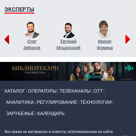
ЭКСПЕРТЫ
рий
Олег
Евгений
Мария
н
Зиборов
Мошняцкий
Фомина
Primary links
КАТАЛОГ
ОПЕРАТОРЫ
ТЕЛЕКАНАЛЫ
ОТТ
АНАЛИТИКА
РЕГУЛИРОВАНИЕ
ТЕХНОЛОГИИ
ЗАРУБЕЖЬЕ
КАЛЕНДАРЬ
Token Block
Все права на материалы и новости, опубликованные на сайте