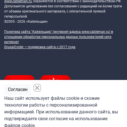
www.cableman.ru
, охраняются в соответствии с законодательством РФ.
Допускается цитирование без согласования с редакцией не более трети
от объема оригинального материала, с обязательной прямой
гиперссылкой.
©2005 - 2026 «Кабельщик»
Политика сайта "Кабельщик" (интернет-адреса
www.cableman.ru
) в
отношении обработки персональных данных пользователей сети
интернет
DrupalCoder — поддержка сайта c 2017 года
Согласен
Наш сайт использует файлы cookie и схожие
технологии работы с персонализированной
Подпишитесь
информацией. При использовании данного сайта, вы
на ежедневную рассылку
подтверждаете свое согласие на использование
«Кабельщика»
файлов cookie.