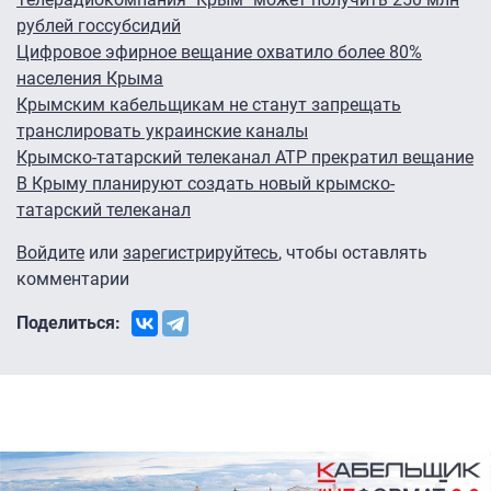
рублей госсубсидий
Цифровое эфирное вещание охватило более 80%
населения Крыма
Крымским кабельщикам не станут запрещать
транслировать украинские каналы
Крымско-татарский телеканал АТР прекратил вещание
В Крыму планируют создать новый крымско-
татарский телеканал
Войдите
или
зарегистрируйтесь
, чтобы оставлять
комментарии
Поделиться: