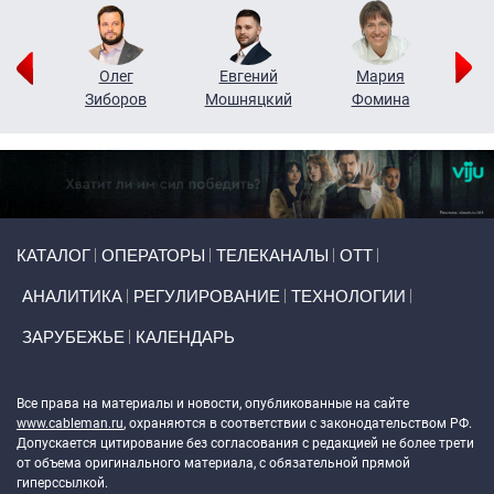
рий
Олег
Евгений
Мария
н
Зиборов
Мошняцкий
Фомина
Primary links
КАТАЛОГ
ОПЕРАТОРЫ
ТЕЛЕКАНАЛЫ
ОТТ
АНАЛИТИКА
РЕГУЛИРОВАНИЕ
ТЕХНОЛОГИИ
ЗАРУБЕЖЬЕ
КАЛЕНДАРЬ
Token Block
Все права на материалы и новости, опубликованные на сайте
www.cableman.ru
, охраняются в соответствии с законодательством РФ.
Допускается цитирование без согласования с редакцией не более трети
от объема оригинального материала, с обязательной прямой
гиперссылкой.