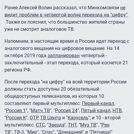
Ранее Алексей Волин рассказал, что Минкомсвязи
не
видит проблем в четвертой волне перехода на "цифру"
.
Также он пояснил, что большинство жителей страны
уже не смотрят аналоговое ТВ.
Напомним, в настоящее время в России идет переход с
аналогового вещания на цифровое вещание. На 14
октября 2019 года
запланирован
четвертый -
заключительный - этап перехода, который коснется 21
региона РФ.
После перехода "на цифру" на всей территории России
должны стать доступны 20 обязательный
общедоступных телеканалов, из которых 10
составляют первый мультиплекс:
Первый канал
,
"
Россия 1
", "
Матч ТВ
", "
Россия 24
",
Пятый канал
,
НТВ
,
"
Россия К
",
ОТР
,
ТВ Центр
и "
Карусель
"; и 10 - второй
мультиплекс:
СТС
, "
Звезда
",
ТНТ
, "
Муз ТВ
", "
Рен
ТВ
",
ТВ-3
, "
Мир
", "
Спас
", "
Домашний
" и "
Пятница!
"