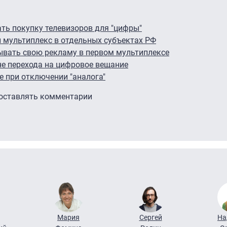
ь покупку телевизоров для "цифры"
 мультиплекс в отдельных субъектах РФ
ывать свою рекламу в первом мультиплексе
не перехода на цифровое вещание
 при отключении "аналога"
 оставлять комментарии
Мария
Сергей
На