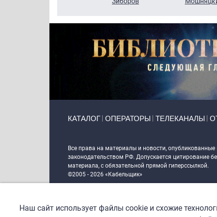
Кузин
Зиборов
Мошняцк
Primary links
КАТАЛОГ
ОПЕРАТОРЫ
ТЕЛЕКАНАЛЫ
О
Token Block
Все права на материалы и новости, опубликованные
законодательством РФ. Допускается цитирование без
материала, с обязательной прямой гиперссылкой.
©2005 - 2026 «Кабельщик»
Политика сайта "Кабельщик" (интернет-адреса
www.c
пользователей сети интернет
Наш сайт использует файлы cookie и схожие техноло
DrupalCoder — поддержка сайта c 2017 года