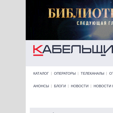
Перейти к основному содержанию
Primary links
КАТАЛОГ
ОПЕРАТОРЫ
ТЕЛЕКАНАЛЫ
О
Primary links bottom
АНОНСЫ
БЛОГИ
НОВОСТИ
НОВОСТИ 