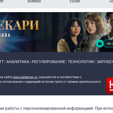
ий
Фомина
Ролин
О
ТТ
АНАЛИТИКА
РЕГУЛИРОВАНИЕ
ТЕХНОЛОГИИ
ЗАРУБЕ
 на сайте
www.cableman.ru
, охраняются в соответствии с
 согласования с редакцией не более трети от объема оригинального
ableman.ru
) в отношении обработки персональных данных
гии работы с персонализированной информацией. При испо