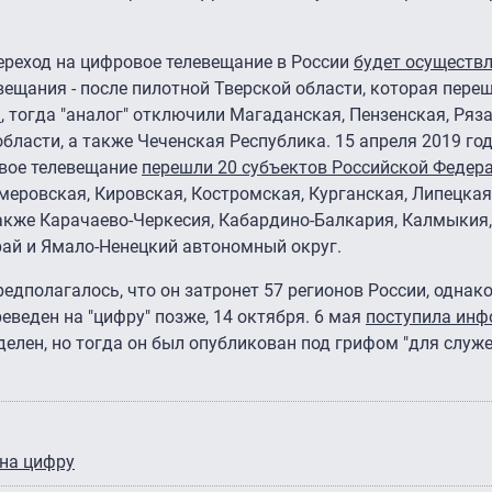
ереход на цифровое телевещание в России
будет осуществл
ещания - после пилотной Тверской области, которая переш
я
, тогда "аналог" отключили Магаданская, Пензенская, Ряз
бласти, а также Чеченская Республика. 15 апреля 2019 год
овое телевещание
перешли 20 субъектов Российской Федер
меровская, Кировская, Костромская, Курганская, Липецкая
акже Карачаево-Черкесия, Кабардино-Балкария, Калмыкия
рай и Ямало-Ненецкий автономный округ.
едполагалось, что он затронет 57 регионов России, однак
ереведен на "цифру" позже, 14 октября. 6 мая
поступила ин
делен, но тогда он был опубликован под грифом "для служ
 на цифру