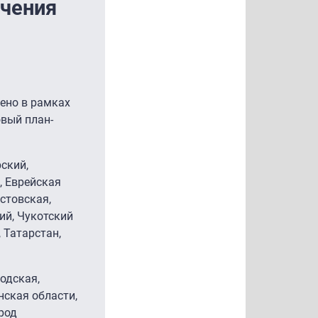
ючения
ено в рамках
овый план-
ский,
, Еврейская
стовская,
ий, Чукотский
 Татарстан,
одская,
нская области,
род