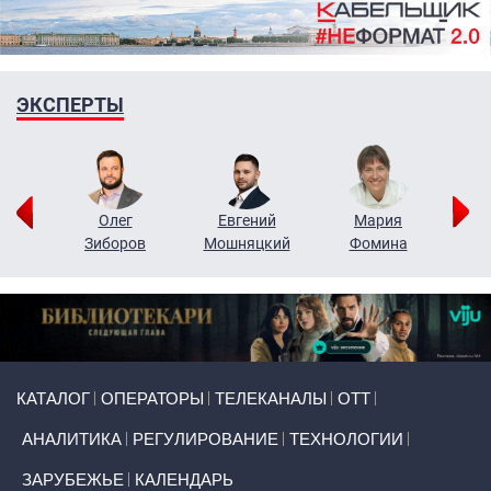
ЭКСПЕРТЫ
рий
Олег
Евгений
Мария
н
Зиборов
Мошняцкий
Фомина
Primary links
КАТАЛОГ
ОПЕРАТОРЫ
ТЕЛЕКАНАЛЫ
ОТТ
АНАЛИТИКА
РЕГУЛИРОВАНИЕ
ТЕХНОЛОГИИ
ЗАРУБЕЖЬЕ
КАЛЕНДАРЬ