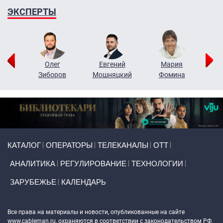
ЭКСПЕРТЫ
рий
Олег
Евгений
Мария
н
Зиборов
Мошняцкий
Фомина
Primary links
КАТАЛОГ
ОПЕРАТОРЫ
ТЕЛЕКАНАЛЫ
ОТТ
АНАЛИТИКА
РЕГУЛИРОВАНИЕ
ТЕХНОЛОГИИ
ЗАРУБЕЖЬЕ
КАЛЕНДАРЬ
Token Block
Все права на материалы и новости, опубликованные на сайте
www.cableman.ru
, охраняются в соответствии с законодательством РФ.