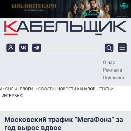
Перейти к основному содержанию
О нас
To
Реклама
Подписка
Primary links bottom
АНОНСЫ
БЛОГИ
НОВОСТИ
НОВОСТИ КАНАЛОВ
СТАТЬИ
ИНТЕРВЬЮ
Московский трафик "МегаФона" за
год вырос вдвое