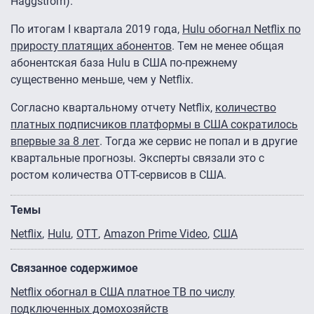
Haggstrom).
По итогам I квартала 2019 года,
Hulu обогнал Netflix по
приросту платящих абонентов
. Тем не менее общая
абонентская база Hulu в США по-прежнему
существенно меньше, чем у Netflix.
Согласно квартальному отчету Netflix,
количество
платных подписчиков платформы в США сократилось
впервые за 8 лет
. Тогда же сервис не попал и в другие
квартальные прогнозы. Эксперты связали это с
ростом количества OTT-сервисов в США.
Темы
Netflix
Hulu
OTT
Amazon Prime Video
США
Связанное содержимое
Netflix обогнал в США платное ТВ по числу
подключенных домохозяйств