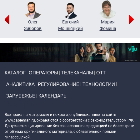
рий
Олег
Евгений
Мария
н
Зиборов
Мошняцкий
Фомина
Primary links
КАТАЛОГ
ОПЕРАТОРЫ
ТЕЛЕКАНАЛЫ
ОТТ
АНАЛИТИКА
РЕГУЛИРОВАНИЕ
ТЕХНОЛОГИИ
ЗАРУБЕЖЬЕ
КАЛЕНДАРЬ
Token Block
Все права на материалы и новости, опубликованные на сайте
www.cableman.ru
, охраняются в соответствии с законодательством РФ.
Допускается цитирование без согласования с редакцией не более трети
от объема оригинального материала, с обязательной прямой
гиперссылкой.