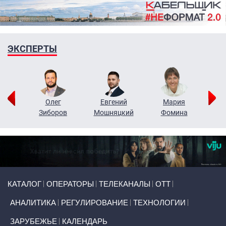
ЭКСПЕРТЫ
рий
Олег
Евгений
Мария
н
Зиборов
Мошняцкий
Фомина
Primary links
КАТАЛОГ
ОПЕРАТОРЫ
ТЕЛЕКАНАЛЫ
ОТТ
АНАЛИТИКА
РЕГУЛИРОВАНИЕ
ТЕХНОЛОГИИ
ЗАРУБЕЖЬЕ
КАЛЕНДАРЬ