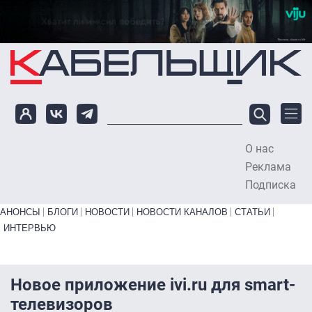
Перейти к основному содержанию
О нас
To
Реклама
Подписка
Primary links bottom
АНОНСЫ
БЛОГИ
НОВОСТИ
НОВОСТИ КАНАЛОВ
СТАТЬИ
ИНТЕРВЬЮ
Новое приложение ivi.ru для smart-
телевизоров