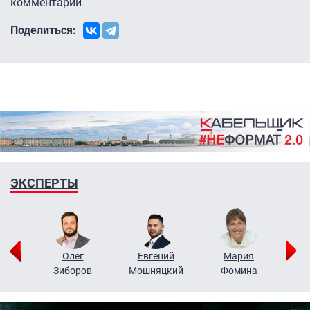
комментарии
Поделиться:
ЭКСПЕРТЫ
рий
Олег
Евгений
Мария
н
Зиборов
Мошняцкий
Фомина