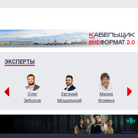
ЭКСПЕРТЫ
рий
Олег
Евгений
Мария
н
Зиборов
Мошняцкий
Фомина