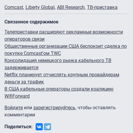
Comcast
Liberty Global
ABI Research
ТВ-приставка
Связанное содержимое
Телеприставки расширяют рекламные возможности
операторов связи
Общественные организации США беспокоит сделка по
покупке Comcast'ом TWC
Консолидация немецкого рынка кабельного ТВ
задерживается
Netflix планирует отчислять крупным провайдерам
деньги за трафик
В США кабельные операторы создали коалицию
WifiForward
Войдите
или
зарегистрируйтесь
, чтобы оставлять
комментарии
Поделиться: