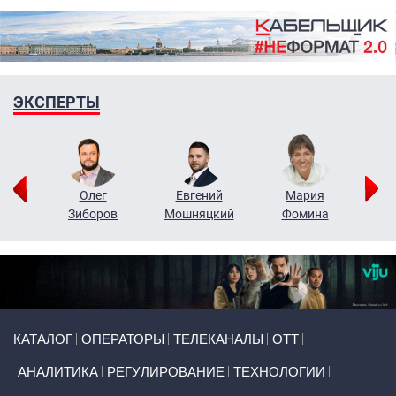
ЭКСПЕРТЫ
рий
Олег
Евгений
Мария
н
Зиборов
Мошняцкий
Фомина
Primary links
КАТАЛОГ
ОПЕРАТОРЫ
ТЕЛЕКАНАЛЫ
ОТТ
АНАЛИТИКА
РЕГУЛИРОВАНИЕ
ТЕХНОЛОГИИ