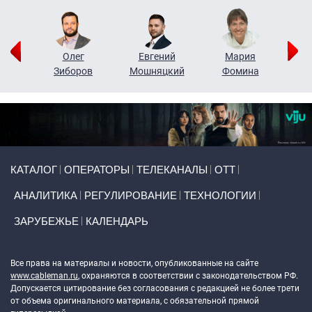
рий
Олег
Евгений
Мария
н
Зиборов
Мошняцкий
Фомина
Primary links
КАТАЛОГ
ОПЕРАТОРЫ
ТЕЛЕКАНАЛЫ
ОТТ
АНАЛИТИКА
РЕГУЛИРОВАНИЕ
ТЕХНОЛОГИИ
ЗАРУБЕЖЬЕ
КАЛЕНДАРЬ
Token Block
Все права на материалы и новости, опубликованные на сайте
www.cableman.ru
, охраняются в соответствии с законодательством РФ.
Допускается цитирование без согласования с редакцией не более трети
от объема оригинального материала, с обязательной прямой