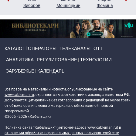
н
Зиборов
Мошняцкий
Фомина
Primary links
КАТАЛОГ
ОПЕРАТОРЫ
ТЕЛЕКАНАЛЫ
ОТТ
АНАЛИТИКА
РЕГУЛИРОВАНИЕ
ТЕХНОЛОГИИ
ЗАРУБЕЖЬЕ
КАЛЕНДАРЬ
Token Block
Все права на материалы и новости, опубликованные на сайте
www.cableman.ru
, охраняются в соответствии с законодательством РФ.
Допускается цитирование без согласования с редакцией не более трети
от объема оригинального материала, с обязательной прямой
гиперссылкой.
©2005 - 2026 «Кабельщик»
Политика сайта "Кабельщик" (интернет-адреса
www.cableman.ru
) в
отношении обработки персональных данных пользователей сети