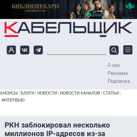
Перейти к основному содержанию
О нас
To
Реклама
Подписка
Primary links bottom
АНОНСЫ
БЛОГИ
НОВОСТИ
НОВОСТИ КАНАЛОВ
СТАТЬИ
ИНТЕРВЬЮ
РКН заблокировал несколько
миллионов IP-адресов из-за