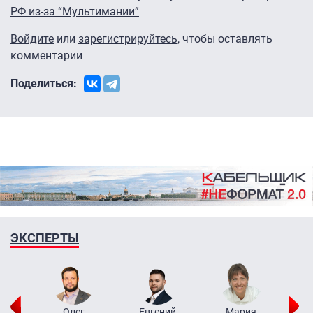
РФ из-за “Мультимании”
Войдите
или
зарегистрируйтесь
, чтобы оставлять
комментарии
Поделиться:
ЭКСПЕРТЫ
рий
Олег
Евгений
Мария