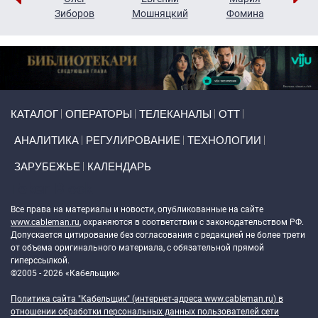
н
Зиборов
Мошняцкий
Фомина
Primary links
КАТАЛОГ
ОПЕРАТОРЫ
ТЕЛЕКАНАЛЫ
ОТТ
АНАЛИТИКА
РЕГУЛИРОВАНИЕ
ТЕХНОЛОГИИ
ЗАРУБЕЖЬЕ
КАЛЕНДАРЬ
Token Block
Все права на материалы и новости, опубликованные на сайте
www.cableman.ru
, охраняются в соответствии с законодательством РФ.
Допускается цитирование без согласования с редакцией не более трети
от объема оригинального материала, с обязательной прямой
гиперссылкой.
©2005 - 2026 «Кабельщик»
Политика сайта "Кабельщик" (интернет-адреса
www.cableman.ru
) в
отношении обработки персональных данных пользователей сети