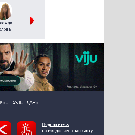
дежда
Мария
Алексей
рлова
Щербаль
Леонтьев
ЖЬЕ
КАЛЕНДАРЬ
Подпишитесь
на ежедневную рассылку