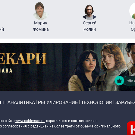
Мария
Сергей
На
ий
Фомина
Ролин
О
ТТ
АНАЛИТИКА
РЕГУЛИРОВАНИЕ
ТЕХНОЛОГИИ
ЗАРУБЕ
 на сайте
www.cableman.ru
, охраняются в соответствии с
 согласования с редакцией не более трети от объема оригинального