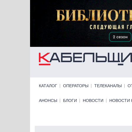
Перейти к основному содержанию
Primary links
КАТАЛОГ
ОПЕРАТОРЫ
ТЕЛЕКАНАЛЫ
О
Primary links bottom
АНОНСЫ
БЛОГИ
НОВОСТИ
НОВОСТИ 