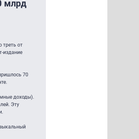
0 млрд
о треть от
т-издание
 пришлось 70
те.
амные доходы).
лей. Эту
и.
музыкальный