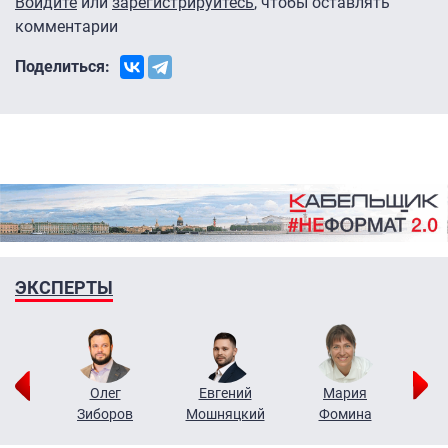
Войдите
или
зарегистрируйтесь
, чтобы оставлять
комментарии
Поделиться:
ЭКСПЕРТЫ
рий
Олег
Евгений
Мария
н
Зиборов
Мошняцкий
Фомина