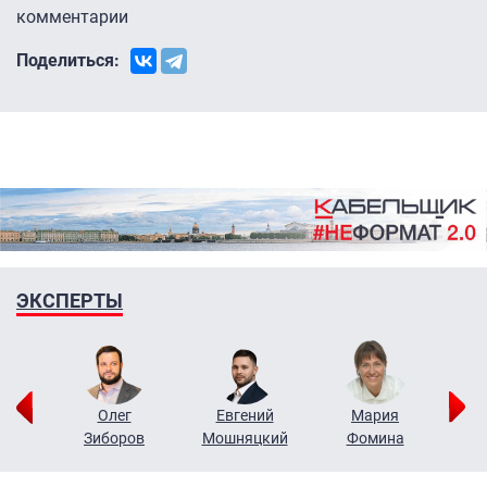
комментарии
Поделиться:
ЭКСПЕРТЫ
рий
Олег
Евгений
Мария
н
Зиборов
Мошняцкий
Фомина