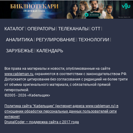
Primary links
КАТАЛОГ
ОПЕРАТОРЫ
ТЕЛЕКАНАЛЫ
ОТТ
АНАЛИТИКА
РЕГУЛИРОВАНИЕ
ТЕХНОЛОГИИ
ЗАРУБЕЖЬЕ
КАЛЕНДАРЬ
Token Block
Все права на материалы и новости, опубликованные на сайте
www.cableman.ru
, охраняются в соответствии с законодательством РФ.
Допускается цитирование без согласования с редакцией не более трети
от объема оригинального материала, с обязательной прямой
гиперссылкой.
©2005 - 2026 «Кабельщик»
Политика сайта "Кабельщик" (интернет-адреса
www.cableman.ru
) в
отношении обработки персональных данных пользователей сети
интернет
DrupalCoder — поддержка сайта c 2017 года