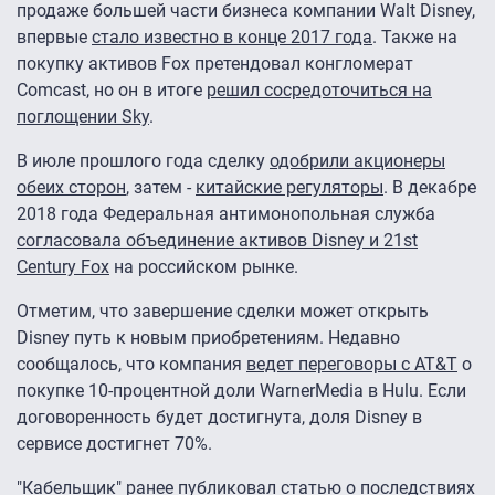
продаже большей части бизнеса компании Walt Disney,
впервые
стало известно в конце 2017 года
. Также на
покупку активов Fox претендовал конгломерат
Comcast, но он в итоге
решил сосредоточиться на
поглощении Sky
.
В июле прошлого года сделку
одобрили акционеры
обеих сторон
, затем -
китайские регуляторы
. В декабре
2018 года Федеральная антимонопольная служба
согласовала объединение активов Disney и 21st
Century Fox
на российском рынке.
Отметим, что завершение сделки может открыть
Disney путь к новым приобретениям. Недавно
сообщалось, что компания
ведет переговоры с AT&T
о
покупке 10-процентной доли WarnerMedia в Hulu. Если
договоренность будет достигнута, доля Disney в
сервисе достигнет 70%.
"Кабельщик" ранее
публиковал статью
о последствиях