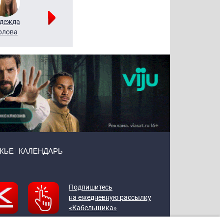
дежда
Мария
Алексей
рлова
Щербаль
Леонтьев
ЖЬЕ
КАЛЕНДАРЬ
Подпишитесь
на ежедневную рассылку
«Кабельщика»