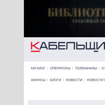
Перейти к основному содержанию
Primary links
КАТАЛОГ
ОПЕРАТОРЫ
ТЕЛЕКАНАЛЫ
О
Primary links bottom
АНОНСЫ
БЛОГИ
НОВОСТИ
НОВОСТИ 