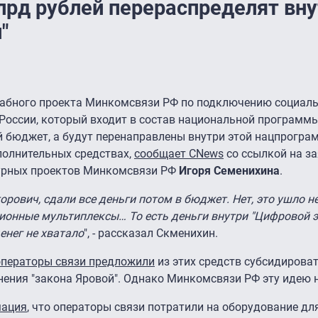
рд рублей перераспределят вну
"
абного проекта Минкомсвязи РФ по подключению социал
х России, который входит в состав национальной программ
й бюджет, а будут перенаправлены внутри этой нацпрограм
полнительных средствах,
сообщает CNews
со ссылкой на з
урных проектов Минкомсвязи РФ
Игоря Семенихина
.
орович, сдали все деньги потом в бюджет. Нет, это ушло н
изионные мультиплексы… То есть деньги внутри "Цифровой 
енег не хватало
", - рассказал Скменихин.
операторы связи предложили
из этих средств субсидирова
нения "закона Яровой". Однако Минкомсвязи РФ эту идею 
мация
, что операторы связи потратили на оборудование дл