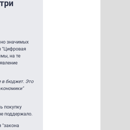
три
ьно значимых
ы "Цифровая
мы, на те
аявление
е в бюджет. Это
экономики"
ть покупку
не поддержало.
я "закона