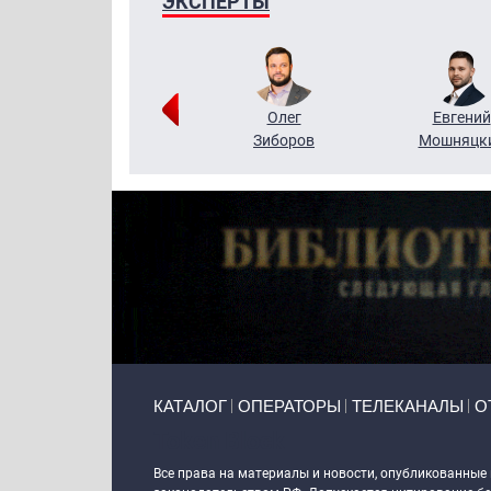
ЭКСПЕРТЫ
Григорий
Олег
Евгений
Кузин
Зиборов
Мошняцк
Primary links
КАТАЛОГ
ОПЕРАТОРЫ
ТЕЛЕКАНАЛЫ
О
Token Block
Все права на материалы и новости, опубликованные