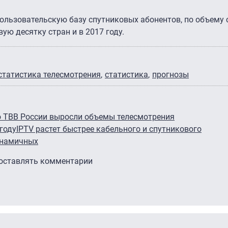
пользовательскую базу спутниковых абонентов, по объему
ую десятку стран и в 2017 году.
статистика телесмотрения
статистика
прогнозы
о ТВ
В России выросли объемы телесмотрения
году
IPTV растет быстрее кабельного и спутникового
инамичных
 оставлять комментарии