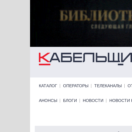
Перейти к основному содержанию
Primary links
КАТАЛОГ
ОПЕРАТОРЫ
ТЕЛЕКАНАЛЫ
О
Primary links bottom
АНОНСЫ
БЛОГИ
НОВОСТИ
НОВОСТИ 