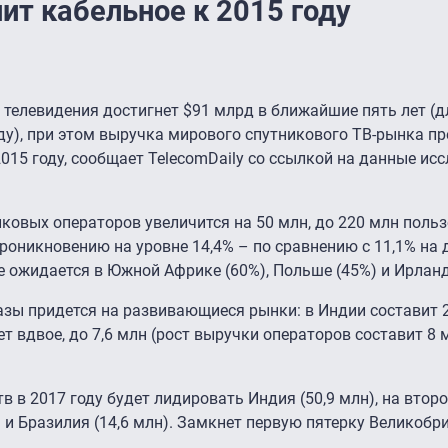
ит кабельное к 2015 году
телевидения достигнет $91 млрд в ближайшие пять лет (д
оду), при этом выручка мирового спутникового ТВ-рынка п
015 году, сообщает TelecomDaily со ссылкой на данные ис
ковых операторов увеличится на 50 млн, до 220 млн польз
проникновению на уровне 14,4% – по сравнению с 11,1% на
 ожидается в Южной Африке (60%), Польше (45%) и Ирланд
зы придется на развивающиеся рынки: в Индии составит 2
 вдвое, до 7,6 млн (рост выручки операторов составит 8 
в в 2017 году будет лидировать Индия (50,9 млн), на втор
) и Бразилия (14,6 млн). Замкнет первую пятерку Великобри