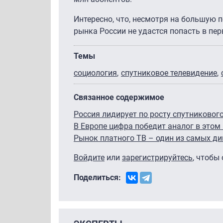
Интересно, что, несмотря на большую 
рынка России не удастся попасть в перв
Темы
социология
спутниковое телевидение
Связанное содержимое
Россия лидирует по росту спутниковог
В Европе цифра победит аналог в этом 
Рынок платного ТВ – один из самых д
Войдите
или
зарегистрируйтесь
, чтобы
Поделиться: