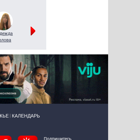
дежда
Мария
Алексей
рлова
Щербаль
Леонтьев
ЖЬЕ
КАЛЕНДАРЬ
Подпишитесь