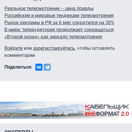
Реальное телесмотрение – цена правды
Российские и мировые тенденции телесмотрения
Рынок рекламы в РФ за 6 мес сократился на 30%
В мире: телеаудитория продолжает сокращаться
«Второй экран» как зеркало телесмотрения
Войдите
или
зарегистрируйтесь
, чтобы оставлять
комментарии
Поделиться: