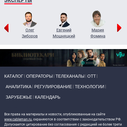
ЭКСПЕРТЫ
рий
Олег
Евгений
Мария
н
Зиборов
Мошняцкий
Фомина
Primary links
КАТАЛОГ
ОПЕРАТОРЫ
ТЕЛЕКАНАЛЫ
ОТТ
АНАЛИТИКА
РЕГУЛИРОВАНИЕ
ТЕХНОЛОГИИ
ЗАРУБЕЖЬЕ
КАЛЕНДАРЬ
Token Block
Все права на материалы и новости, опубликованные на сайте
www.cableman.ru
, охраняются в соответствии с законодательством РФ.
Допускается цитирование без согласования с редакцией не более трети