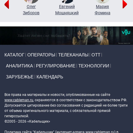
рий
Олег
Евгений
Мария
н
Зиборов
Мошняцкий
Фомина
Primary links
КАТАЛОГ
ОПЕРАТОРЫ
ТЕЛЕКАНАЛЫ
ОТТ
АНАЛИТИКА
РЕГУЛИРОВАНИЕ
ТЕХНОЛОГИИ
ЗАРУБЕЖЬЕ
КАЛЕНДАРЬ
Token Block
Все права на материалы и новости, опубликованные на сайте
www.cableman.ru
, охраняются в соответствии с законодательством РФ.
Допускается цитирование без согласования с редакцией не более трети
от объема оригинального материала, с обязательной прямой
гиперссылкой.
©2005 - 2026 «Кабельщик»
Политика сайта "Кабельщик" (интернет-адреса
www.cableman.ru
) в