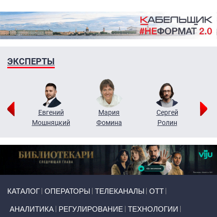
ЭКСПЕРТЫ
ор
Евгений
Мария
Сергей
Н
ко
Мошняцкий
Фомина
Ролин
Primary links
КАТАЛОГ
ОПЕРАТОРЫ
ТЕЛЕКАНАЛЫ
ОТТ
АНАЛИТИКА
РЕГУЛИРОВАНИЕ
ТЕХНОЛОГИИ