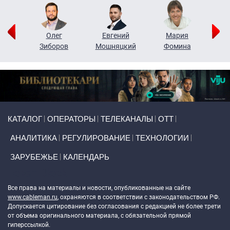
рий
Олег
Евгений
Мария
н
Зиборов
Мошняцкий
Фомина
Primary links
КАТАЛОГ
ОПЕРАТОРЫ
ТЕЛЕКАНАЛЫ
ОТТ
АНАЛИТИКА
РЕГУЛИРОВАНИЕ
ТЕХНОЛОГИИ
ЗАРУБЕЖЬЕ
КАЛЕНДАРЬ
Token Block
Все права на материалы и новости, опубликованные на сайте
www.cableman.ru
, охраняются в соответствии с законодательством РФ.
Допускается цитирование без согласования с редакцией не более трети
от объема оригинального материала, с обязательной прямой
гиперссылкой.